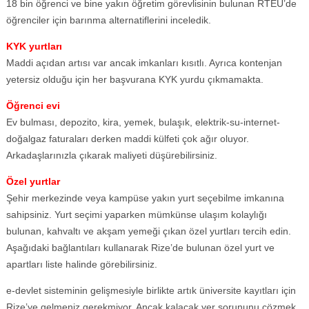
18 bin öğrenci ve bine yakın öğretim görevlisinin bulunan RTEÜ’de
öğrenciler için barınma alternatiflerini inceledik.
KYK yurtları
Maddi açıdan artısı var ancak imkanları kısıtlı. Ayrıca kontenjan
yetersiz olduğu için her başvurana KYK yurdu çıkmamakta.
Öğrenci evi
Ev bulması, depozito, kira, yemek, bulaşık, elektrik-su-internet-
doğalgaz faturaları derken maddi külfeti çok ağır oluyor.
Arkadaşlarınızla çıkarak maliyeti düşürebilirsiniz.
Özel yurtlar
Şehir merkezinde veya kampüse yakın yurt seçebilme imkanına
sahipsiniz. Yurt seçimi yaparken mümkünse ulaşım kolaylığı
bulunan, kahvaltı ve akşam yemeği çıkan özel yurtları tercih edin.
Aşağıdaki bağlantıları kullanarak Rize’de bulunan özel yurt ve
apartları liste halinde görebilirsiniz.
e-devlet sisteminin gelişmesiyle birlikte artık üniversite kayıtları için
Rize’ye gelmeniz gerekmiyor. Ancak kalacak yer sorununu çözmek