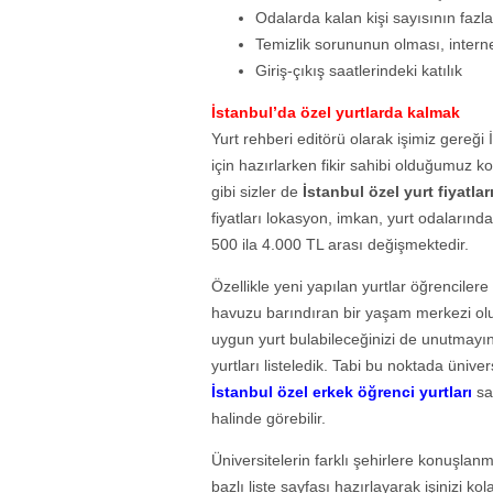
Odalarda kalan kişi sayısının fazla
Temizlik sorununun olması, interne
Giriş-çıkış saatlerindeki katılık
İstanbul’da özel yurtlarda kalmak
Yurt rehberi editörü olarak işimiz gereği 
için hazırlarken fikir sahibi olduğumuz k
gibi sizler de
İstanbul özel yurt fiyatlar
fiyatları lokasyon, imkan, yurt odalarınd
500 ila 4.000 TL arası değişmektedir.
Özellikle yeni yapılan yurtlar öğrenciler
havuzu barındıran bir yaşam merkezi oluş
uygun yurt bulabileceğinizi de unutmayı
yurtları listeledik. Tabi bu noktada üniv
İstanbul özel erkek öğrenci yurtları
say
halinde görebilir.
Üniversitelerin farklı şehirlere konuşlan
bazlı liste sayfası hazırlayarak işinizi ko