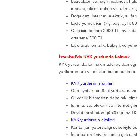
Buzdolabı, çamaşır makinesi, halı
masası, elbise dolabı vb. alımlar i
Doğalgaz, internet, elektrik, su fatu
Evde yemek için (kişi başı aylık 5
Giriş için toplam 2000 TL; aylık da
ortalama 500 TL
Ek olarak temizlik, bulaşık ve yeme
İstanbul’da KYK yurdunda kalmak
KYK yurdunda kalmak maddi açıdan öğren
yurtlarının artı ve eksileri bulunmaktadır
KYK yurtlarının artıları
Oda fiyatlarının özel yurtlara naz
Güvenlik hizmetinin daha sıkı olma
Isınma, su, elektrik ve internet gib
Devlet tarafından günlük en az 1
KYK yurtlarının eksileri
Kontenjan yetersizliği sebebiyle as
İstanbul’da üniversitenize çok uzak