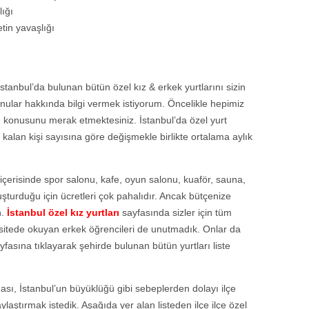
lığı
tin yavaşlığı
İstanbul’da bulunan bütün özel kız & erkek yurtlarını sizin
onular hakkında bilgi vermek istiyorum. Öncelikle hepimiz
ı
konusunu merak etmektesiniz. İstanbul’da özel yurt
a kalan kişi sayısına göre değişmekle birlikte ortalama aylık
e içerisinde spor salonu, kafe, oyun salonu, kuaför, sauna,
turduğu için ücretleri çok pahalıdır. Ancak bütçenize
n.
İstanbul özel kız yurtları
sayfasında sizler için tüm
ersitede okuyan erkek öğrencileri de unutmadık. Onlar da
fasına tıklayarak şehirde bulunan bütün yurtları liste
ması, İstanbul’un büyüklüğü gibi sebeplerden dolayı ilçe
laylaştırmak istedik. Aşağıda yer alan listeden ilçe ilçe özel