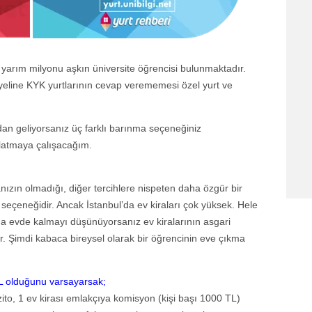
e yarım milyonu aşkın üniversite öğrencisi bulunmaktadır.
eline KYK yurtlarının cevap verememesi özel yurt ve
ndan geliyorsanız üç farklı barınma seçeneğiniz
nlatmaya çalışacağım.
manızın olmadığı, diğer tercihlere nispeten daha özgür bir
seçeneğidir. Ancak İstanbul’da ev kiraları çok yüksek. Hele
da evde kalmayı düşünüyorsanız ev kiralarının asgari
ir. Şimdi kabaca bireysel olarak bir öğrencinin eve çıkma
L olduğunu varsayarsak;
zito, 1 ev kirası emlakçıya komisyon (kişi başı 1000 TL)