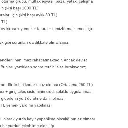
, oturma grubu, mutfak eşyası, baza, yatak, çalışma
çin (kişi başı 1000 TL)
raları için (kişi başı aylık 80 TL)
0 TL)
 ev kirası + yemek + fatura + temizlik malzemesi için
k gibi sorunları da dikkate almalısınız.
cileri inanılmaz rahatlatmaktadır. Ancak devlet
. Bunları yazdıktan sonra tercihi size bırakıyoruz;
aran dörtte biri kadar ucuz olması (Ortalama 250 TL)
sı + giriş-çıkış sisteminin ciddi şekilde uygulanması
i giderlerin yurt ücretine dahil olması
0 TL yemek yardımı yapılması
ıl olarak yurda kayıt yapabilme olasılığının az olması
 bir yurdun çıkabilme olasılığı