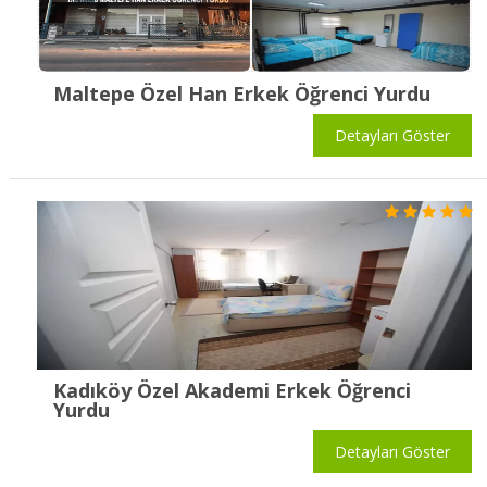
Maltepe Özel Han Erkek Öğrenci Yurdu
Detayları Göster
Kadıköy Özel Akademi Erkek Öğrenci
Yurdu
Detayları Göster