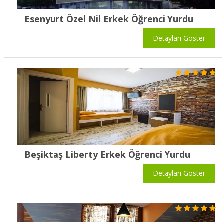
Esenyurt Özel Nil Erkek Öğrenci Yurdu
Detayları Göster
Beşiktaş Liberty Erkek Öğrenci Yurdu
Detayları Göster