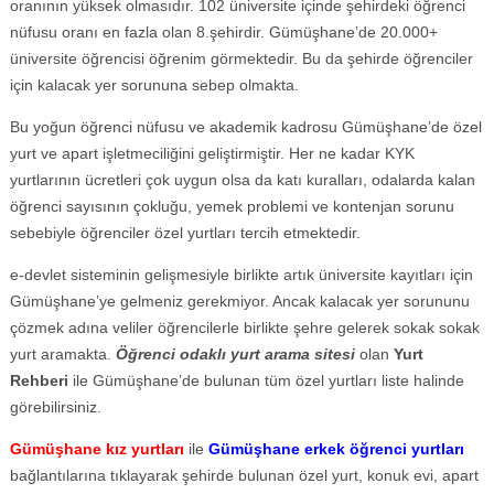
oranının yüksek olmasıdır. 102 üniversite içinde şehirdeki öğrenci
nüfusu oranı en fazla olan 8.şehirdir. Gümüşhane’de 20.000+
üniversite öğrencisi öğrenim görmektedir. Bu da şehirde öğrenciler
için kalacak yer sorununa sebep olmakta.
Bu yoğun öğrenci nüfusu ve akademik kadrosu Gümüşhane’de özel
yurt ve apart işletmeciliğini geliştirmiştir. Her ne kadar KYK
yurtlarının ücretleri çok uygun olsa da katı kuralları, odalarda kalan
öğrenci sayısının çokluğu, yemek problemi ve kontenjan sorunu
sebebiyle öğrenciler özel yurtları tercih etmektedir.
e-devlet sisteminin gelişmesiyle birlikte artık üniversite kayıtları için
Gümüşhane’ye gelmeniz gerekmiyor. Ancak kalacak yer sorununu
çözmek adına veliler öğrencilerle birlikte şehre gelerek sokak sokak
yurt aramakta.
Öğrenci odaklı yurt arama sitesi
olan
Yurt
Rehberi
ile Gümüşhane’de bulunan tüm özel yurtları liste halinde
görebilirsiniz.
Gümüşhane kız yurtları
ile
Gümüşhane erkek öğrenci yurtları
bağlantılarına tıklayarak şehirde bulunan özel yurt, konuk evi, apart