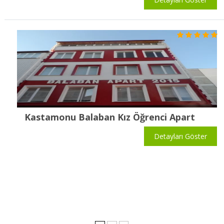
Kastamonu Balaban Kız Öğrenci Apart
Detayları Göster