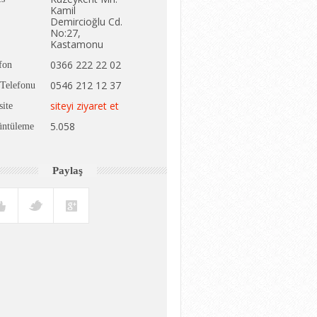
Kamil
Demircioğlu Cd.
No:27,
Kastamonu
0366 222 22 02
fon
0546 212 12 37
Telefonu
siteyi ziyaret et
ite
5.058
üntüleme
Paylaş