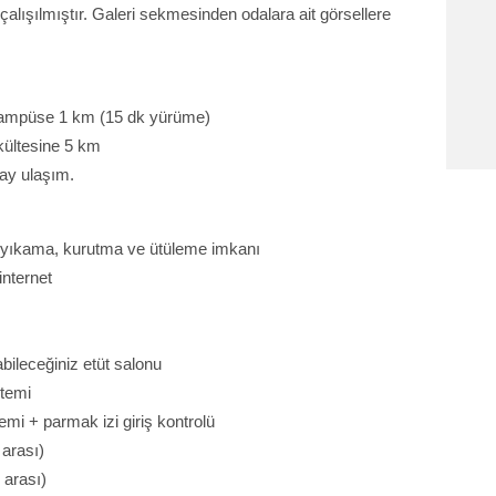
lışılmıştır. Galeri sekmesinden odalara ait görsellere
kampüse 1 km (15 dk yürüme)
kültesine 5 km
lay ulaşım.
yıkama, kurutma ve ütüleme imkanı
internet
bileceğiniz etüt salonu
stemi
emi + parmak izi giriş kontrolü
 arası)
 arası)