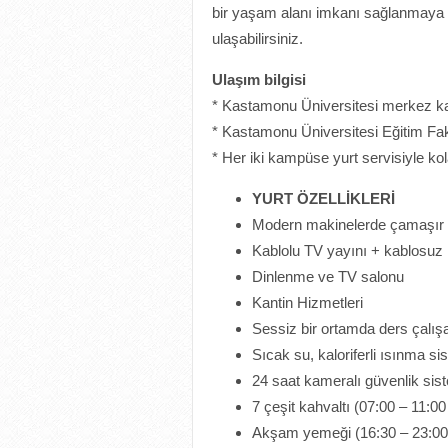
bir yaşam alanı imkanı sağlanmaya ça
ulaşabilirsiniz.
Ulaşım bilgisi
* Kastamonu Üniversitesi merkez 
* Kastamonu Üniversitesi Eğitim Fa
* Her iki kampüse yurt servisiyle ko
YURT ÖZELLİKLERİ
Modern makinelerde çamaşır 
Kablolu TV yayını + kablosuz 
Dinlenme ve TV salonu
Kantin Hizmetleri
Sessiz bir ortamda ders çalışa
Sıcak su, kaloriferli ısınma si
24 saat kameralı güvenlik sist
7 çeşit kahvaltı (07:00 – 11:00
Akşam yemeği (16:30 – 23:00