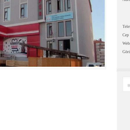
Tele
Cep 
Webs
Gör