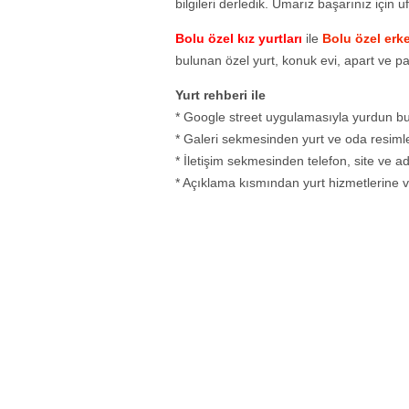
bilgileri derledik. Umarız başarınız için u
Bolu özel kız yurtları
ile
Bolu özel erke
bulunan özel yurt, konuk evi, apart ve pa
Yurt rehberi ile
* Google street uygulamasıyla yurdun bul
* Galeri sekmesinden yurt ve oda resimler
* İletişim sekmesinden telefon, site ve adr
* Açıklama kısmından yurt hizmetlerine ve 