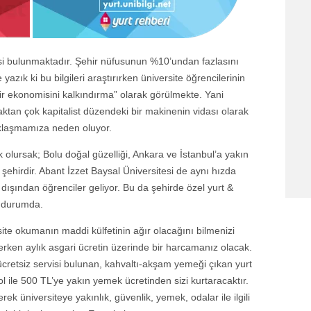
isi bulunmaktadır. Şehir nüfusunun %10’undan fazlasını
yazık ki bu bilgileri araştırırken üniversite öğrencilerinin
ir ekonomisini kalkındırma” olarak görülmekte. Yani
aktan çok kapitalist düzendeki bir makinenin vidası olarak
zaklaşmamıza neden oluyor.
olursak; Bolu doğal güzelliği, Ankara ve İstanbul’a yakın
 şehirdir. Abant İzzet Baysal Üniversitesi de aynı hızda
dışından öğrenciler geliyor. Bu da şehirde özel yurt &
ş durumda.
site okumanın maddi külfetinin ağır olacağını bilmenizi
 derken aylık asgari ücretin üzerinde bir harcamanız olacak.
cretsiz servisi bulunan, kahvaltı-akşam yemeği çıkan yurt
l ile 500 TL’ye yakın yemek ücretinden sizi kurtaracaktır.
erek üniversiteye yakınlık, güvenlik, yemek, odalar ile ilgili