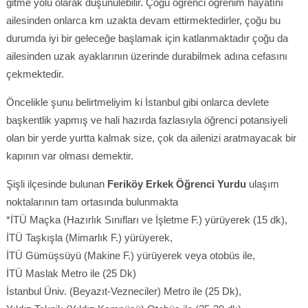
gitme yolu olarak düşünülebilir. Çoğu öğrenci öğrenim hayatını
ailesinden onlarca km uzakta devam ettirmektedirler, çoğu bu
durumda iyi bir geleceğe başlamak için katlanmaktadır çoğu da
ailesinden uzak ayaklarının üzerinde durabilmek adına cefasını
çekmektedir.
Öncelikle şunu belirtmeliyim ki İstanbul gibi onlarca devlete
başkentlik yapmış ve hali hazırda fazlasıyla öğrenci potansiyeli
olan bir yerde yurtta kalmak size, çok da ailenizi aratmayacak bir
kapının var olması demektir.
Şişli ilçesinde bulunan
Feriköy Erkek Öğrenci Yurdu
ulaşım
noktalarının tam ortasında bulunmakta
*İTÜ Maçka (Hazırlık Sınıfları ve İşletme F.) yürüyerek (15 dk),
İTÜ Taşkışla (Mimarlık F.) yürüyerek,
İTÜ Gümüşsüyü (Makine F.) yürüyerek veya otobüs ile,
İTÜ Maslak Metro ile (25 Dk)
İstanbul Üniv. (Beyazıt-Vezneciler) Metro ile (25 Dk),