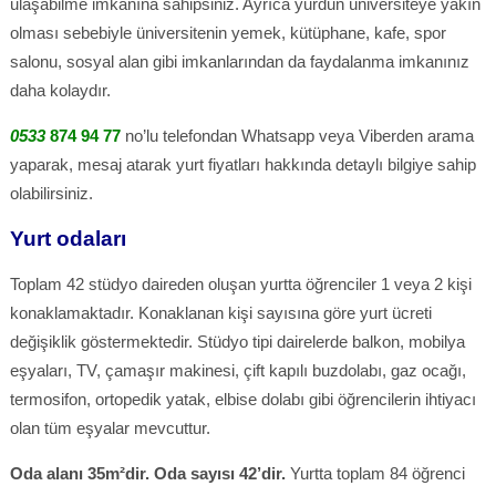
ulaşabilme imkanına sahipsiniz. Ayrıca yurdun üniversiteye yakın
olması sebebiyle üniversitenin yemek, kütüphane, kafe, spor
salonu, sosyal alan gibi imkanlarından da faydalanma imkanınız
daha kolaydır.
0533
874 94 77
no’lu telefondan Whatsapp veya Viberden arama
yaparak, mesaj atarak yurt fiyatları hakkında detaylı bilgiye sahip
olabilirsiniz.
Yurt odaları
Toplam 42 stüdyo daireden oluşan yurtta öğrenciler 1 veya 2 kişi
konaklamaktadır. Konaklanan kişi sayısına göre yurt ücreti
değişiklik göstermektedir. Stüdyo tipi dairelerde balkon, mobilya
eşyaları, TV, çamaşır makinesi, çift kapılı buzdolabı, gaz ocağı,
termosifon, ortopedik yatak, elbise dolabı gibi öğrencilerin ihtiyacı
olan tüm eşyalar mevcuttur.
Oda alanı 35m²dir. Oda sayısı 42’dir.
Yurtta toplam 84 öğrenci