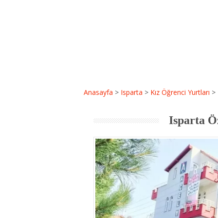
Anasayfa
>
Isparta
>
Kız Öğrenci Yurtları
>
Isparta Ö