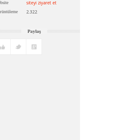
siteyi ziyaret et
bsite
2.322
rüntüleme
Paylaş