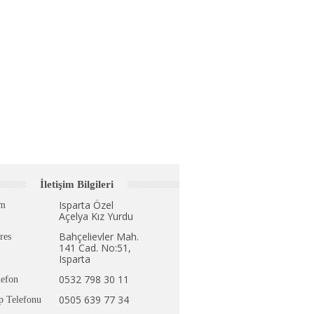
İletişim Bilgileri
Isparta Özel
im
Açelya Kız Yurdu
Bahçelievler Mah.
res
141 Cad. No:51,
Isparta
0532 798 30 11
lefon
0505 639 77 34
p Telefonu