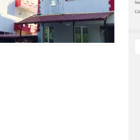
We
Gö