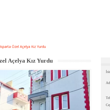
Isparta Özel Açelya Kız Yurdu
zel Açelya Kız Yurdu
İs
Ad
Te
Ce