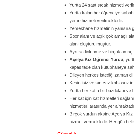
Yurtta 24 saat sıcak hizmeti veril
Yurtta kalan her öğrenciye saba
yeme hizmeti verilmektedir.
Yemekhane hizmetinin yanısıra ge
Spor alanı ve açık çok amaçlı al
alanı oluşturulmuştur.
Ayrıca dinlenme ve birçok amaç k
Açelya Kız Öğrenci Yurdu
, yur
kapasitede olan kütüphaneye sahi
Dileyen herkes istediği zaman di
Kesintisiz ve sınırsız kablosuz in
Yurtta her katta bir buzdolabı ve
Her kat için kat hizmetleri sağla
hizmetleri arasında yer almaktadı
Birçok yurdun aksine Açelya Kız
hizmet vermektedir. Her gün belirl
Güvenlik