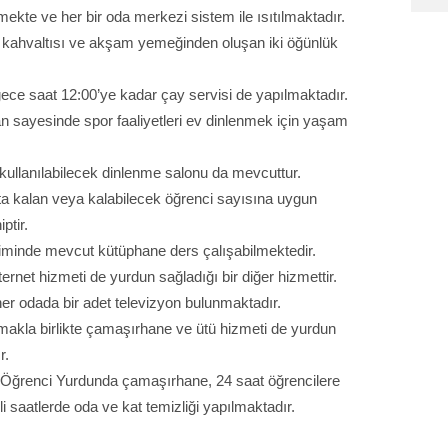
mekte ve her bir oda merkezi sistem ile ısıtılmaktadır.
h kahvaltısı ve akşam yemeğinden oluşan iki öğünlük
ce saat 12:00’ye kadar çay servisi de yapılmaktadır.
an sayesinde spor faaliyetleri ev dinlenmek için yaşam
ullanılabilecek dinlenme salonu da mevcuttur.
tta kalan veya kalabilecek öğrenci sayısına uygun
ptir.
liminde mevcut kütüphane ders çalışabilmektedir.
ternet hizmeti de yurdun sağladığı bir diğer hizmettir.
 her odada bir adet televizyon bulunmaktadır.
nmakla birlikte çamaşırhane ve ütü hizmeti de yurdun
r.
 Öğrenci Yurdunda çamaşırhane, 24 saat öğrencilere
i saatlerde oda ve kat temizliği yapılmaktadır.