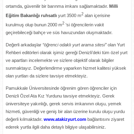
ortamda, güvenilir bir barınma imkanı sağlamaktadır.
Milli
2
Eğitim Bakanlığı ruhsatlı
yurt 3500 m
alan içerisine
2
kurulmuş olup bunun 2000 m
‘si öğrencilerin vakit
geçirebileceği bahçe ve süs havuzundan oluşmaktadır.
Değerli arkadaşlar
“öğrenci odaklı yurt arama sitesi”
olan Yurt
Rehberi editörleri olarak işimiz gereği Denizli’deki tüm özel yurt
ve apartları incelemekte ve sizlere objektif olarak bilgiler
sunmaktayız. Değerlendirme yaparken hizmet kalitesi yüksek
olan yurtları da sizlere tavsiye etmekteyiz.
Pamukkale Üniversitesinde öğrenim gören öğrenciler için
Denizli Özel Ata Kız Yurdunu tavsiye etmekteyiz. Gerek
üniversiteye yakınlığı, gerek servis imkanının oluşu, yemek
hizmeti, güvenliği ve geniş bir alan üzerine kurulu oluşu yurdu
değerli kılmaktadır.
www.atakizyurt.com
bağlantısını ziyaret
ederek yurtla ilgili daha detaylı bilgiye ulaşabilirsiniz.