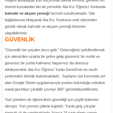
Değerli arkadaşlar yurt seçiminde dikkat etmeniz gereken en
önemli konulardan biri de yemektir. Ata Kız Öğrenci Yurdunda
kahvaltı ve akşam yemeği
hizmeti sunulmaktadır. Site
bağlantısına tıklayarak Ata Kız Yurdunun web sitesinden
günlük olarak kahvaltı ve akşam yemeği listesine
ulaşabilirsiniz.
GÜVENLİK
“Güvenlik her şeyden önce gelir.” Geleceğinizi şekillendirmek
için ailenizden uzakta bir şehre gelip güvensiz bir muhit ve
güvensiz bir yurtta kalmanız başarınızı da olumsuz
etkileyecektir. Ata Kız Öğrenci Yurdu Denizli’nin en nezih
yerlerinden birinde bulunmaktadır. Sayfanın üst kısmında yer
alan Google Street uygulamasıyla yurdun bulunduğu sokakta
sanal gezintiye çıkabilir çevreyi 360° görüntüleyebilirsiniz.
Yurt yönetimi de öğrencilerin güvenliği için çeşitli önlemler
almıştır. Yurt çevresi çitlerle kaplıdır. Yurda giriş çıkışlar
parmak izi ile yapılmaktadır. Ayrıca 24 saat görev yapan