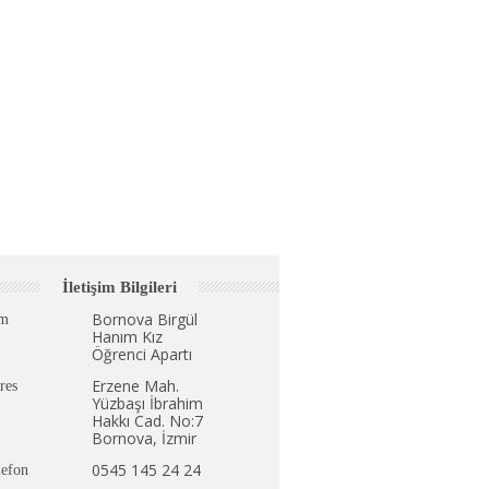
İletişim Bilgileri
Bornova Birgül
im
Hanım Kız
Öğrenci Apartı
Erzene Mah.
res
Yüzbaşı İbrahim
Hakkı Cad. No:7
Bornova, İzmir
0545 145 24 24
lefon