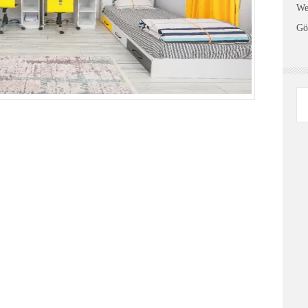
We
Gö