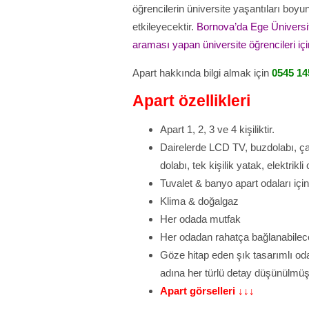
öğrencilerin üniversite yaşantıları boyu
etkileyecektir.
Bornova’da Ege Üniversit
araması yapan üniversite öğrencileri iç
Apart hakkında bilgi almak için
0545 14
Apart özellikleri
Apart 1, 2, 3 ve 4 kişiliktir.
Dairelerde LCD TV, buzdolabı, ça
dolabı, tek kişilik yatak, elektrik
Tuvalet & banyo apart odaları için
Klima & doğalgaz
Her odada mutfak
Her odadan rahatça bağlanabilece
Göze hitap eden şık tasarımlı oda
adına her türlü detay düşünülmüş
Apart görselleri ↓↓↓