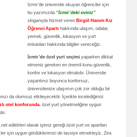
İzmir’de üniversite okuyan öğrenciler için
bu yazımızda
“İzmir’deki eviniz”
sloganıyla hizmet veren
Birgül Hanım Kız
Öğrenci Apartı
hakkında ulaşım, odalar,
yemek, güvenlik, lokasyon ve yurt
imkanları hakkında bilgiler vereceğiz.
İzmir’de özel yurt seçimi
yaparken dikkat
etmeniz gereken en önemli konu güvenlik,
konfor ve lokasyon olmalıdır. Üniversite
yaşantınız boyunca konforsuz,
üniversitenize ulaşımın çok zor olduğu bir
ızı da olumsuz etkileyecektir. İçerikte incelediğimiz
ızlı otel konforunda
, özel yurt yönetmeliğine uygun
ır.
i.net editörleri olarak işimiz gereği özel yurt ve apartları
izler için uygun gördüklerimizi de tavsiye etmekteyiz. Zira