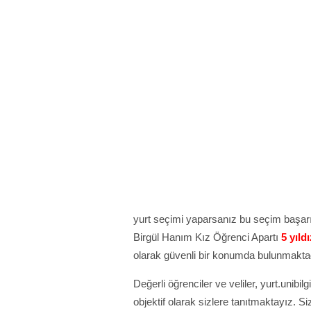
yurt seçimi yaparsanız bu seçim başarın
Birgül Hanım Kız Öğrenci Apartı
5 yıld
olarak güvenli bir konumda bulunmaktad
Değerli öğrenciler ve veliler, yurt.unibilg
objektif olarak sizlere tanıtmaktayız. S