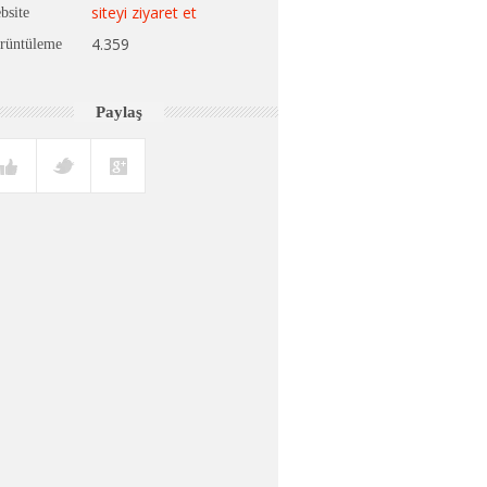
siteyi ziyaret et
bsite
4.359
rüntüleme
Paylaş