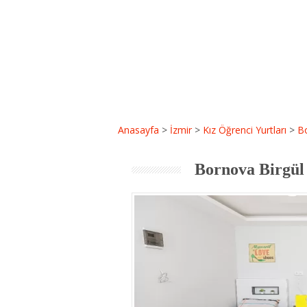
Anasayfa
>
İzmir
>
Kız Öğrenci Yurtları
>
Bo
Bornova Birgül