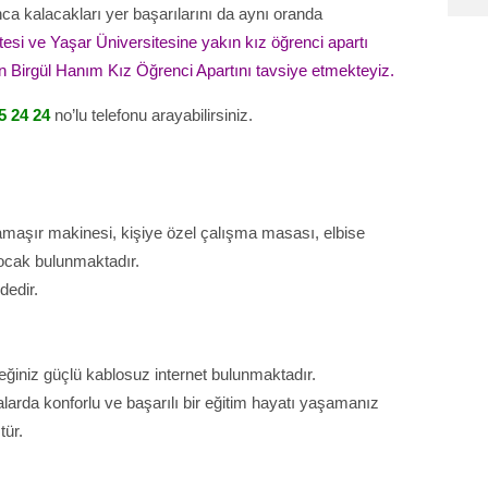
nca kalacakları yer başarılarını da aynı oranda
esi ve Yaşar Üniversitesine yakın kız öğrenci apartı
in Birgül Hanım Kız Öğrenci Apartını tavsiye etmekteyiz.
5 24 24
no’lu telefonu arayabilirsiniz.
maşır makinesi, kişiye özel çalışma masası, elbise
li ocak bulunmaktadır.
dedir.
ğiniz güçlü kablosuz internet bulunmaktadır.
larda konforlu ve başarılı bir eğitim hayatı yaşamanız
tür.