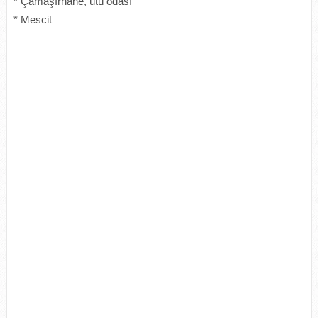
* Çamaşırhane, ütü odası
* Mescit