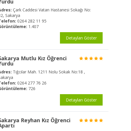
Yurdu
Adres:
Çark Caddesi Vatan Hastanesi Sokağı No:
32, Sakarya
Telefon:
0264 282 11 95
Görüntüleme:
1.407
Detayları Göster
Sakarya Mutlu Kız Öğrenci
Yurdu
Adres:
Tığcılar Mah. 1211 Nolu Sokak No:18 ,
Sakarya
Telefon:
0264 277 76 26
Görüntüleme:
726
Detayları Göster
Sakarya Reyhan Kız Öğrenci
Apartı