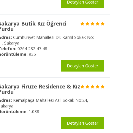
Detayları Göster
Sakarya Butik Kız Öğrenci
Yurdu
Adres:
Cumhuriyet Mahallesi Dr. Kamil Sokak No:
9 , Sakarya
Telefon:
0264 282 47 48
Görüntüleme:
935
Detayları Göster
Sakarya Firuze Residence & Kız
Yurdu
Adres:
Kemalpaşa Mahallesi Asil Sokak No:24,
Sakarya
Görüntüleme:
1.038
Detayları Göster