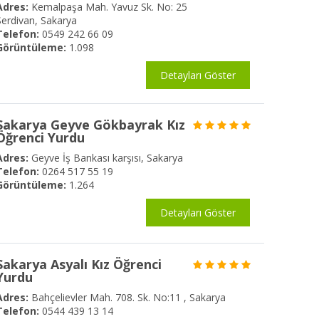
Adres:
Kemalpaşa Mah. Yavuz Sk. No: 25
Serdivan, Sakarya
Telefon:
0549 242 66 09
Görüntüleme:
1.098
Detayları Göster
Sakarya Geyve Gökbayrak Kız
Öğrenci Yurdu
Adres:
Geyve İş Bankası karşısı, Sakarya
Telefon:
0264 517 55 19
Görüntüleme:
1.264
Detayları Göster
Sakarya Asyalı Kız Öğrenci
Yurdu
Adres:
Bahçelievler Mah. 708. Sk. No:11 , Sakarya
Telefon:
0544 439 13 14