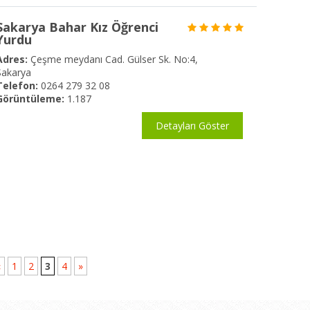
Sakarya Bahar Kız Öğrenci
Yurdu
Adres:
Çeşme meydanı Cad. Gülser Sk. No:4,
Sakarya
Telefon:
0264 279 32 08
Görüntüleme:
1.187
Detayları Göster
«
1
2
3
4
»