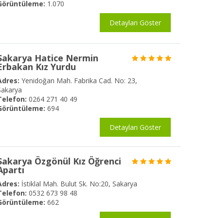
Görüntüleme:
1.070
Detayları Göster
Sakarya Hatice Nermin
Erbakan Kız Yurdu
Adres:
Yenidoğan Mah. Fabrika Cad. No: 23,
Sakarya
Telefon:
0264 271 40 49
Görüntüleme:
694
Detayları Göster
Sakarya Özgönül Kız Öğrenci
Apartı
Adres:
İstiklal Mah. Bulut Sk. No:20, Sakarya
Telefon:
0532 673 98 48
Görüntüleme:
662